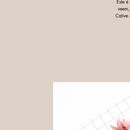
Este é
veem, 
Cative