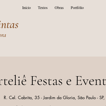
Início
Textos
Obras
Portfólio
intas
ora
teliê Festas e Even
|  
R. Cel. Cabrita, 35 - Jardim da Gloria, São Paulo - SP