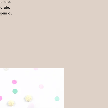
eitores
u site.
agem ou