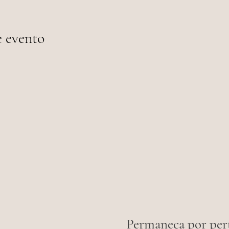
e evento
Permaneça por per