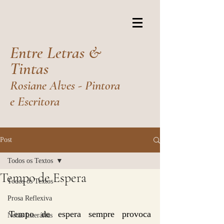
Entre Letras &
Tintas
Rosiane Alves - Pintora
e Escritora
Post
Todos os Textos
Tempo de Espera
Todos os Textos
Prosa Reflexiva
Tempo de espera sempre provoca 
Notas Literárias